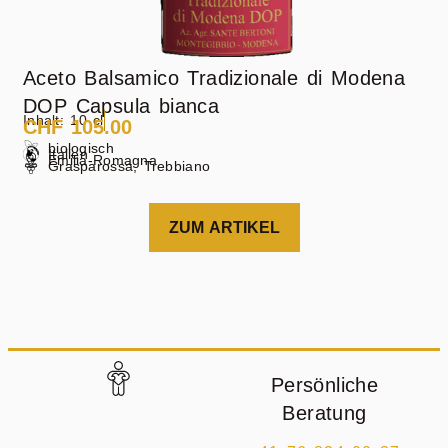
Aceto Balsamico Tradizionale di Modena
DOP Capsula bianca
Inhalt: 10 cl
CHF
105.00
biologisch
Italien
Emilia-Romagna
Grasparossa, Trebbiano
ZUM ARTIKEL
Persönliche
Beratung