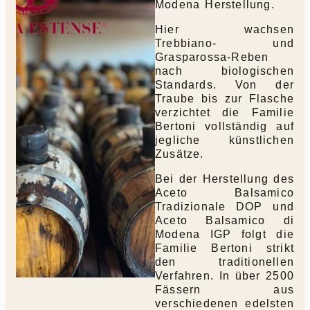
Modena Herstellung.
Hier wachsen
Trebbiano- und
Grasparossa-Reben
nach biologischen
Standards. Von der
Traube bis zur Flasche
verzichtet die Familie
Bertoni vollständig auf
jegliche künstlichen
Zusätze.
Bei der Herstellung des
Aceto Balsamico
Tradizionale DOP und
Aceto Balsamico di
Modena IGP folgt die
Familie Bertoni strikt
den traditionellen
Verfahren. In über 2500
Fässern aus
verschiedenen edelsten