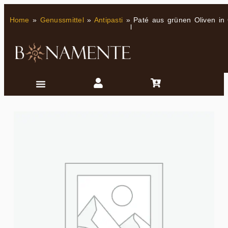
Home
»
Genussmittel
»
Antipasti
»
Paté aus grünen Oliven in 
l