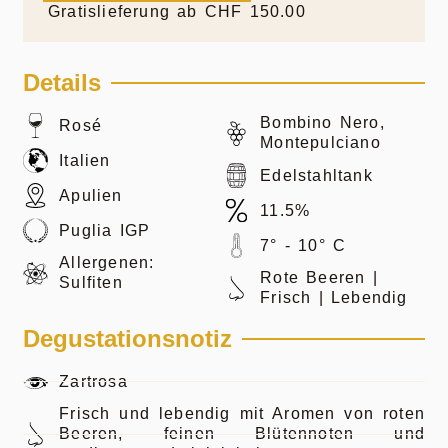
Gratislieferung ab CHF 150.00
Details
Bombino Nero,
Rosé
Montepulciano
Italien
Edelstahltank
Apulien
11.5%
Puglia IGP
7° - 10° C
Allergenen:
Rote Beeren |
Sulfiten
Frisch | Lebendig
Degustationsnotiz
Zartrosa
Frisch und lebendig mit Aromen von roten
Beeren, feinen Blütennoten und