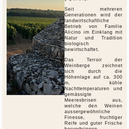
Seit mehreren
Generationen wird der
landwirtschaftliche
Betrieb von Familie
Alicino im Einklang mit
Natur und Tradition
biologisch
bewirtschaftet.
Das Terroir der
Weinberge zeichnet
sich durch die
Höhenlage auf ca. 300
m, kühle
Nachttemperaturen und
gemässigte
Meeresbrisen aus,
welche den Weinen
aussergewöhnliche
Finesse, fruchtiger
Reife und guter Frische
hervorbringen.