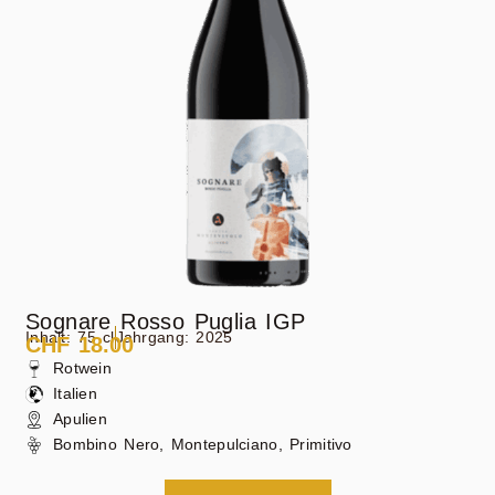
Sognare Rosso Puglia IGP
So
Inhalt: 75 cl
Jahrgang: 2025
Inh
CHF
18.00
C
Rotwein
Italien
Apulien
Bombino Nero, Montepulciano, Primitivo